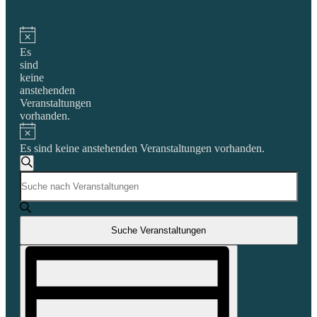
Es
sind
keine
anstehenden
Veranstaltungen
vorhanden.
Es sind keine anstehenden Veranstaltungen vorhanden.
Veranstaltungen
Suche
Bitte
Suche
Schlüsselwort
und
eingeben.
Suche
Ansichten,
nach
Suche Veranstaltungen
Navigation
Veranstaltungen
Veranstaltung
Schlüsselwort.
Ansichten-
Navigation