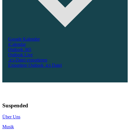
Google Kalender
iCalendar
Outlook 365
Outlook Live
.ics-Datei exportieren
Exportiere Outlook .ics Datei
Suspended
Über Uns
Musik