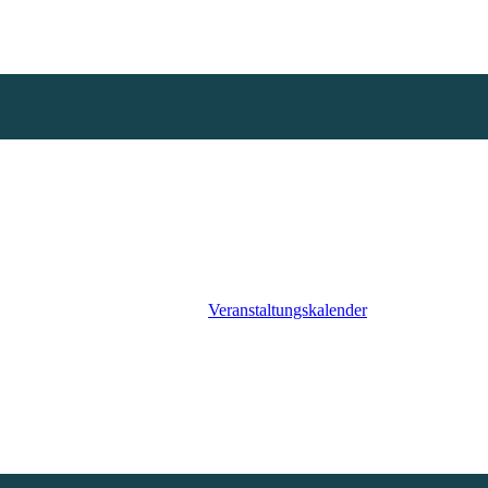
Start
Band
Musik
Videos
Galerie
Events
Veranstaltungskalender
Kontakt