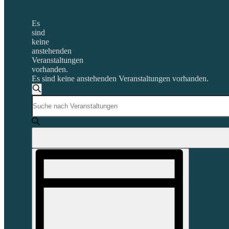
Es
sind
keine
anstehenden
Veranstaltungen
vorhanden.
Es sind keine anstehenden Veranstaltungen vorhanden.
Veranstaltungen
Suche
Bitte
Suche
Schlüsselwort
und
eingeben.
Suche
Ansichten,
nach
Navigation
Veranstaltungen
Veranstaltung
Schlüsselwort.
Ansichten-
Navigation