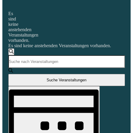
Es
sind
keine
anstehenden
Veranstaltungen
vorhanden.
Es sind keine anstehenden Veranstaltungen vorhanden.
Veranstaltungen
Suche
Bitte
Suche
Schlüsselwort
und
eingeben.
Suche
Ansichten,
nach
Suche Veranstaltungen
Navigation
Veranstaltungen
Veranstaltung
Schlüsselwort.
Ansichten-
Navigation